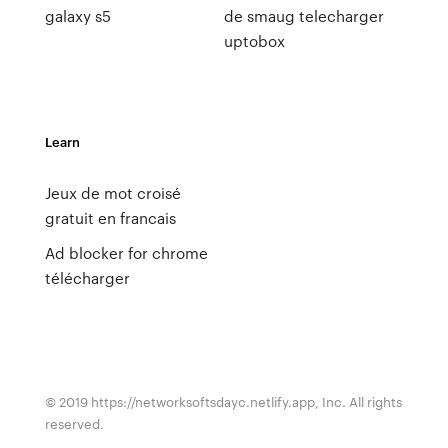
galaxy s5
de smaug telecharger
uptobox
Learn
Jeux de mot croisé
gratuit en francais
Ad blocker for chrome
télécharger
© 2019 https://networksoftsdayc.netlify.app, Inc. All rights
reserved.