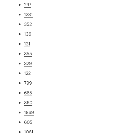
297
1231
352
136
131
355
329
122
799
665
360
1869
605
1061