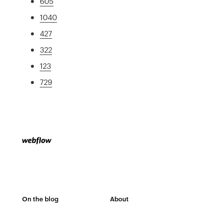
605
1040
427
322
123
729
On the blog
About