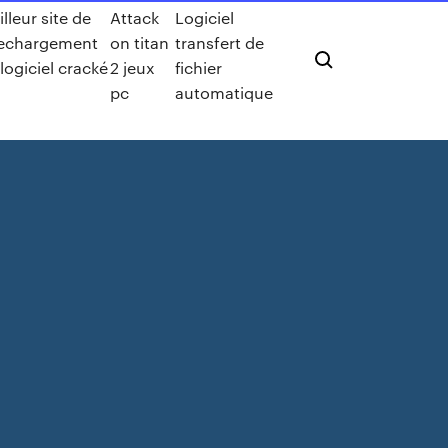
lleur site de
Attack
Logiciel
lechargement
on titan
transfert de
logiciel cracké
2 jeux
fichier
pc
automatique