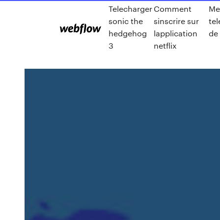
Telecharger
Comment
Mei
sonic the
sinscrire sur
te
hedgehog
lapplication
de 
3
netflix